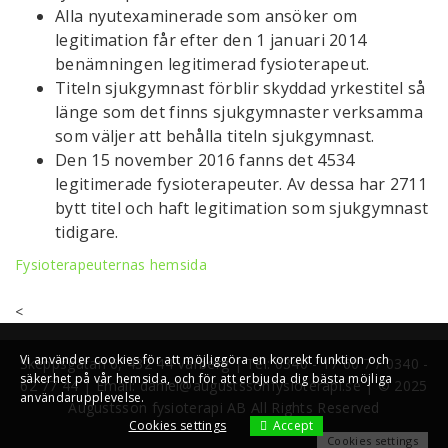
Alla nyutexaminerade som ansöker om
legitimation får efter den 1 januari 2014
benämningen legitimerad fysioterapeut.
Titeln sjukgymnast förblir skyddad yrkestitel så
länge som det finns sjukgymnaster verksamma
som väljer att behålla titeln sjukgymnast.
Den 15 november 2016 fanns det 4534
legitimerade fysioterapeuter. Av dessa har 2711
bytt titel och haft legitimation som sjukgymnast
tidigare.
Fysioterapeuternas hemsida
<
Vi använder cookies för att möjliggöra en korrekt funktion och
Skeppsgatan 6, 432 44 Varberg | Tel: 0340 - 17 60 7 / 0340 -
säkerhet på vår hemsida, och för att erbjuda dig bästa möjliga
62 77 44 | Email: daniel@augustssonfysioterapi.se | © 2025
användarupplevelse.
Augustsson fysioterapi AB All Rights Reserved
Accept
Cookies settings
Cookies settings