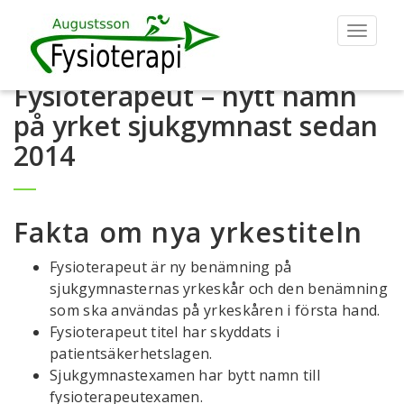
Toggle
navigat
Fysioterapeut – nytt namn
på yrket sjukgymnast sedan
2014
Fakta om nya yrkestiteln
Fysioterapeut är ny benämning på
sjukgymnasternas yrkeskår och den benämning
som ska användas på yrkeskåren i första hand.
Fysioterapeut titel har skyddats i
patientsäkerhetslagen.
Sjukgymnastexamen har bytt namn till
fysioterapeutexamen.